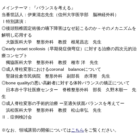
メインテーマ：『バランスを考える』
当番世話人：伊東清志先生（信州大学医学部 脳神経外科）
Ⅰ特別講演：
◎後頭頸椎固定術後の嚥下障害はなぜ起こるのか－そのメカニズムを
解明し応用する
大阪医科大学 整形外科 教授 根尾昌志 先生
◎early onset scoliosis（早期発症側弯症）に対する治療の四次元的治
療コンセプト
獨協医科大学 整形外科 教授 種市 洋 先生
◎成人脊柱変形におけるcoronal balanceについて
聖隷佐倉市民病院 整形外科 副部長 赤澤努 先生
◎bone qualityの悪い高齢者に対する体幹バランスの矯正について
日本赤十字社医療センター 脊椎整形外科 部長 久野木順一 先
生
◎成人脊柱変形の手術的治療 ー至適矢状面バランスを考えてー
浜松医科大学 整形外科 教授 松山幸弘 先生
Ⅱ．症例検討会
※なお、領域講習の開催については
こちら
をご覧ください。