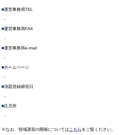
運営事務局TEL
-
運営事務局FAX
-
運営事務局e-mail
-
ホームページ
-
演題登録締切日
-
託児所
-
※なお、領域講習の開催については
こちら
をご覧ください。