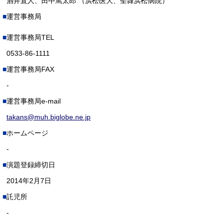
酒井直人、田中篤太郎 （浜松医大、聖隷浜松病院）
運営事務局
運営事務局TEL
0533-86-1111
運営事務局FAX
-
運営事務局e-mail
takans@muh.biglobe.ne.jp
ホームページ
-
演題登録締切日
2014年2月7日
託児所
-