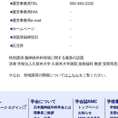
運営事務局TEL
092-943-2220
運営事務局FAX
-
運営事務局e-mail
-
ホームページ
-
演題登録締切日
-
託児所
-
特別講演:脳神経外科領域に関する最新の話題
演者:学校法人久留米大学 久留米大学病院 放射線科 教授 安陪等
※なお、領域講習の開催については
こちら
をご覧ください。
へ
学会について
学会誌NMC
学術
日本脳神経外科学会とは
トップページ
学術
ージ ログイン
理事長ご挨拶
お知らせ
支部