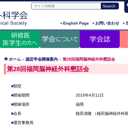
»
English Page
»
お問い合わせ
»
ホーム
»
認定学会開催案内
»
第28回福岡脳神経外科懇話会
第28回福岡脳神経外科懇話会
類型
開催期間
2015年4月11日
開催場所
福岡
会長
植田清隆 （植田脳神経外科
運営事務局