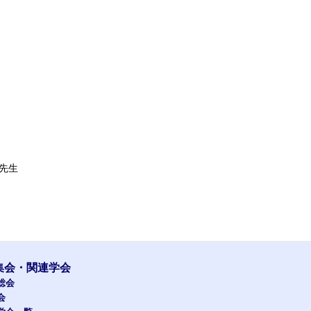
思先生
集会・関連学会
総会
会