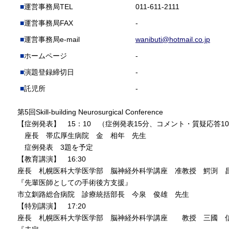
運営事務局TEL
011-611-2111
運営事務局FAX
-
運営事務局e-mail
wanibuti@hotmail.co.jp
ホームページ
-
演題登録締切日
-
託児所
-
第5回Skill-building Neurosurgical Conference
【症例発表】 15：10 （症例発表15分、コメント・質疑応答1
座長 帯広厚生病院 金 相年 先生
症例発表 3題を予定
【教育講演】 16:30
座長 札幌医科大学医学部 脳神経外科学講座 准教授 鰐渕 
『先輩医師としての手術後方支援』
市立釧路総合病院 診療統括部長 今泉 俊雄 先生
【特別講演】 17:20
座長 札幌医科大学医学部 脳神経外科学講座 教授 三國 