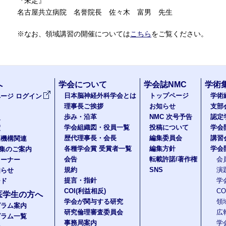
『未定』
名古屋共立病院 名誉院長 佐々木 富男 先生
※なお、領域講習の開催については
こちら
をご覧ください。
へ
学会について
学会誌NMC
学術
日本脳神経外科学会とは
トップページ
学術
ージ ログイン
理事長ご挨拶
お知らせ
支部
歩み・沿革
NMC 次号予告
認定
報
学会組織図・役員一覧
投稿について
学会
度
歴代理事長・会長
編集委員会
講習
医機構関連
各種学会賞 受賞者一覧
編集方針
学会
題集のご案内
会告
転載許諾/著作権
会
コーナー
規約
SNS
演
知らせ
提言・指針
学
ード
COI(利益相反)
C
医学生の方へ
学会が関与する研究
領
グラム案内
研究倫理審査委員会
広
グラム一覧
事務局案内
学