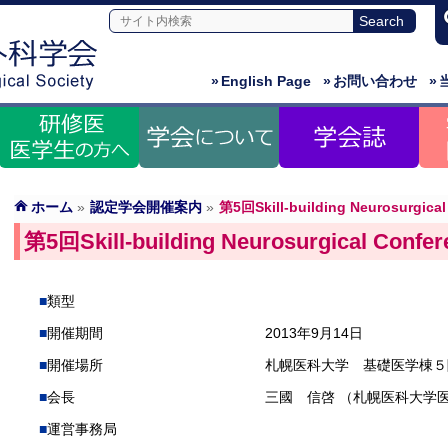
»
English Page
»
お問い合わせ
»
ホーム
»
認定学会開催案内
»
第5回Skill-building Neurosurgical
第5回Skill-building Neurosurgical Confer
類型
開催期間
2013年9月14日
開催場所
札幌医科大学 基礎医学棟５
会長
三國 信啓 （札幌医科大学
運営事務局