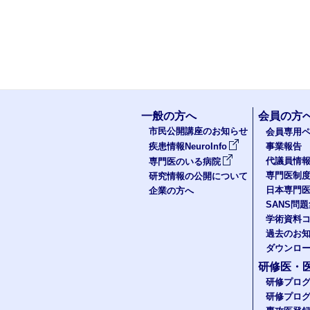
一般の方へ
会員の方
市民公開講座のお知らせ
会員専用ペ
疾患情報NeuroInfo
事業報告
代議員情
専門医のいる病院
専門医制
研究情報の公開について
日本専門
企業の方へ
SANS問
学術資料
過去のお
ダウンロ
研修医・
研修プロ
研修プロ