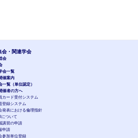
集会・関連学会
総会
会
学会一覧
開催案内
会一覧（単位認定）
開催者の方へ
員カード受付システム
題登録システム
会発表における倫理指針
OIについて
域講習の申請
報申請
会参加単位登録