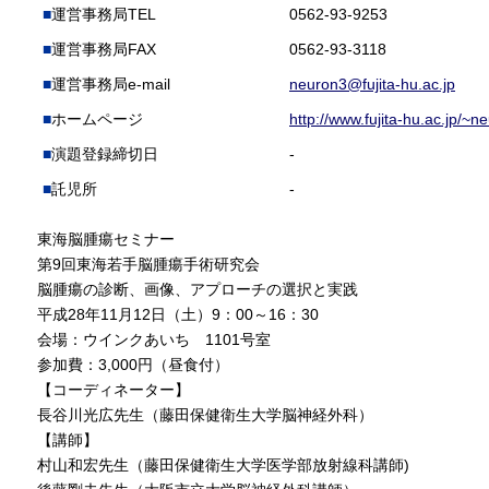
運営事務局TEL
0562-93-9253
運営事務局FAX
0562-93-3118
運営事務局e-mail
neuron3@fujita-hu.ac.jp
ホームページ
http://www.fujita-hu.ac.jp/~n
演題登録締切日
-
託児所
-
東海脳腫瘍セミナー
第9回東海若手脳腫瘍手術研究会
脳腫瘍の診断、画像、アプローチの選択と実践
平成28年11月12日（土）9：00～16：30
会場：ウインクあいち 1101号室
参加費：3,000円（昼食付）
【コーディネーター】
長谷川光広先生（藤田保健衛生大学脳神経外科）
【講師】
村山和宏先生（藤田保健衛生大学医学部放射線科講師)