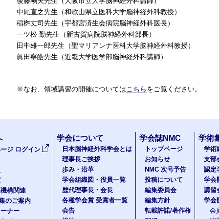
後藤剛夫先生（大阪市立大学脳神経外科講師）
中尾直之先生（和歌山県立医科大学脳神経外科教授）
稲桝丈司先生（宇都宮済生会病院脳神経外科医長）
一ツ松 勤先生（新古賀病院脳神経外科部長）
田中雄一郎先生（聖マリアンナ医科大学脳神経外科教授）
眞田寧皓先生（近畿大学医学部脳神経外科講師）
※なお、領域講習の開催については
こちら
をご覧ください。
へ
学会について
学会誌NMC
学術
日本脳神経外科学会とは
トップページ
学術
ージ ログイン
理事長ご挨拶
お知らせ
支部
歩み・沿革
NMC 次号予告
認定
報
学会組織図・役員一覧
投稿について
学会
度
歴代理事長・会長
編集委員会
講習
医機構関連
各種学会賞 受賞者一覧
編集方針
学会
題集のご案内
会告
転載許諾/著作権
会
コーナー