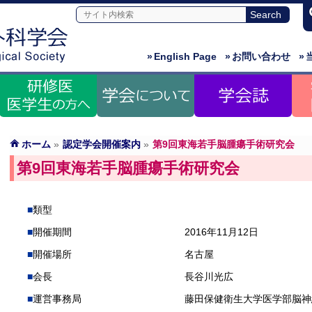
»
English Page
»
お問い合わせ
»
ホーム
»
認定学会開催案内
»
第9回東海若手脳腫瘍手術研究会
第9回東海若手脳腫瘍手術研究会
類型
開催期間
2016年11月12日
開催場所
名古屋
会長
長谷川光広
運営事務局
藤田保健衛生大学医学部脳神