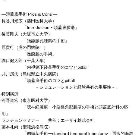
-
―頭蓋底手術 Pros & Cons ―
長谷川光広（藤田医科大学）
「Introduction・頭蓋底腫瘍」
後藤剛夫（大阪市立大学）
「頚静脈孔腫瘍の手術」
原貴行（虎の門病院 ）
「髄膜腫の手術」
堀口健太郎（千葉大学）
「内視鏡下経鼻手術のコツとpitfall」
井川房夫（島根県立中央病院）
「頭蓋底手術のコツとpitfall
－シミュレーションと経験共有の重要性－」
特別講演
河野道宏（東京医科大学）
「聴神経腫瘍・小脳橋角部腫瘍の手術と頭蓋底外科の応
用」
ランチョンセミナー 共催：エーザイ株式会社
藤本礼尚（聖隷浜松病院）
「側頭葉手術ーstandard temporal lobectomy・選択的海馬