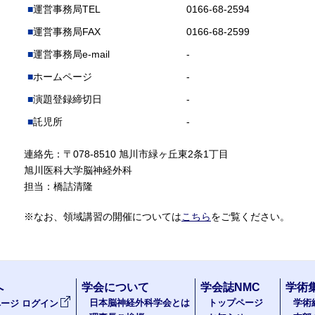
運営事務局TEL
0166-68-2594
運営事務局FAX
0166-68-2599
運営事務局e-mail
-
ホームページ
-
演題登録締切日
-
託児所
-
連絡先：〒078-8510 旭川市緑ヶ丘東2条1丁目
旭川医科大学脳神経外科
担当：橋詰清隆
※なお、領域講習の開催については
こちら
をご覧ください。
へ
学会について
学会誌NMC
学術
日本脳神経外科学会とは
トップページ
学術
ージ ログイン