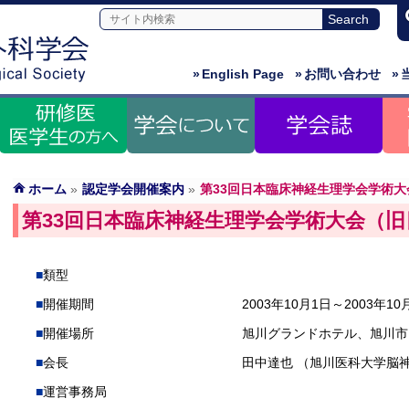
»
English Page
»
お問い合わせ
»
ホーム
»
認定学会開催案内
»
第33回日本臨床神経生理学会学術大
第33回日本臨床神経生理学会学術大会（旧
類型
開催期間
2003年10月1日～2003年10
開催場所
旭川グランドホテル、旭川市
会長
田中達也 （旭川医科大学脳
運営事務局