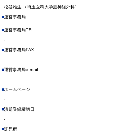
松谷雅生 （埼玉医科大学脳神経外科）
運営事務局
運営事務局TEL
-
運営事務局FAX
-
運営事務局e-mail
-
ホームページ
-
演題登録締切日
-
託児所