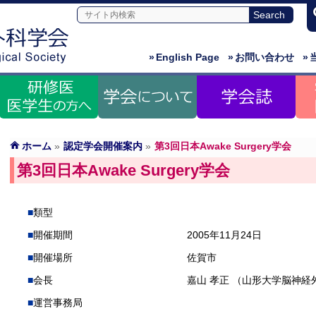
»
English Page
»
お問い合わせ
»
ホーム
»
認定学会開催案内
»
第3回日本Awake Surgery学会
第3回日本Awake Surgery学会
類型
開催期間
2005年11月24日
開催場所
佐賀市
会長
嘉山 孝正 （山形大学脳神経
運営事務局