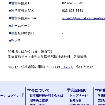
運営事務局TEL
023-628-5349
運営事務局FAX
023-628-5351
運営事務局e-mail
sinsato@med.id.yamagata-u.
ホームページ
-
演題登録締切日
-
託児所
-
開催地：はがくれ荘（佐賀市）
学会事務担当：山形大学医学部脳神経外科 佐藤慎哉
※なお、領域講習の開催については
こちら
をご覧ください。
へ
学会について
学会誌NMC
学術
日本脳神経外科学会とは
トップページ
学術
ージ ログイン
理事長ご挨拶
お知らせ
支部