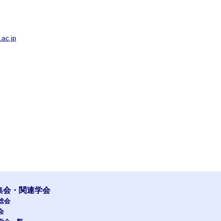
ac.jp
集会・関連学会
総会
会