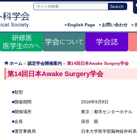
»
English Page
»
お問い合わせ
»
ホーム
»
認定学会開催案内
»
第14回日本Awake Surgery学会
第14回日本Awake Surgery学会
類型
開催期間
2016年9月8日
開催場所
東京：都市センターホテル
会長
深谷 親
運営事務局
日本大学医学部脳神経外科系