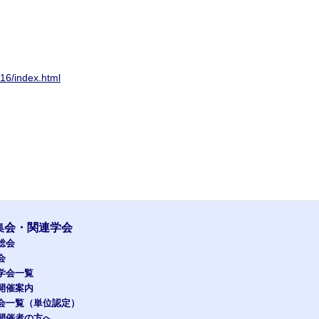
16/index.html
集会・関連学会
総会
会
学会一覧
開催案内
会一覧（単位認定）
開催者の方へ