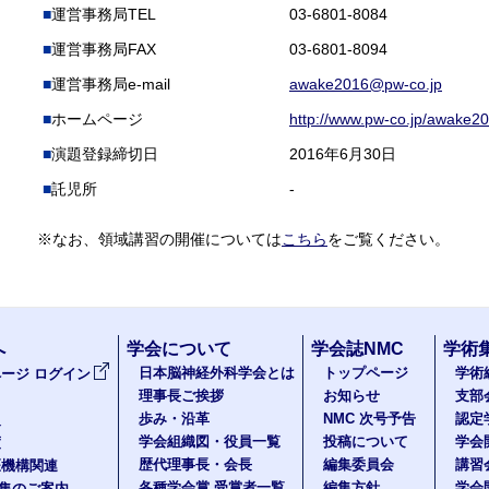
運営事務局TEL
03-6801-8084
運営事務局FAX
03-6801-8094
運営事務局e-mail
awake2016@pw-co.jp
ホームページ
http://www.pw-co.jp/awake20
演題登録締切日
2016年6月30日
託児所
-
※なお、領域講習の開催については
こちら
をご覧ください。
へ
学会について
学会誌NMC
学術
日本脳神経外科学会とは
トップページ
学術
ージ ログイン
理事長ご挨拶
お知らせ
支部
歩み・沿革
NMC 次号予告
認定
報
学会組織図・役員一覧
投稿について
学会
度
歴代理事長・会長
編集委員会
講習
医機構関連
各種学会賞 受賞者一覧
編集方針
学会