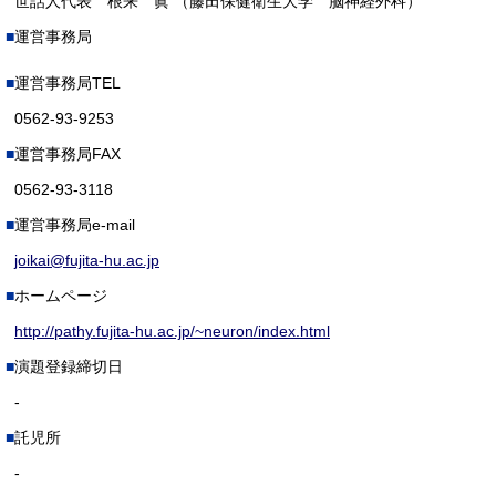
世話人代表 根来 眞 （藤田保健衛生大学 脳神経外科）
運営事務局
運営事務局TEL
0562-93-9253
運営事務局FAX
0562-93-3118
運営事務局e-mail
joikai@fujita-hu.ac.jp
ホームページ
http://pathy.fujita-hu.ac.jp/~neuron/index.html
演題登録締切日
-
託児所
-