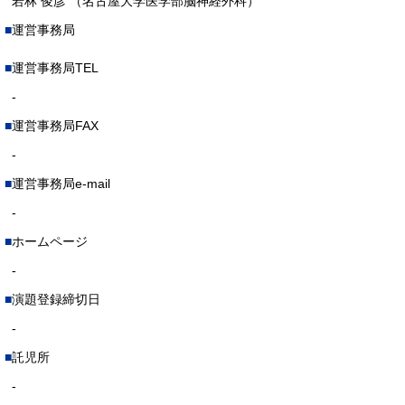
若林 俊彦 （名古屋大学医学部脳神経外科）
運営事務局
運営事務局TEL
-
運営事務局FAX
-
運営事務局e-mail
-
ホームページ
-
演題登録締切日
-
託児所
-