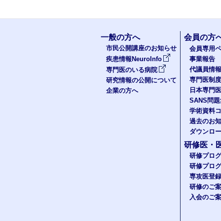
一般の方へ
会員の方
市民公開講座のお知らせ
会員専用ペ
疾患情報NeuroInfo
事業報告
代議員情
専門医のいる病院
専門医制
研究情報の公開について
日本専門
企業の方へ
SANS問
学術資料
過去のお
ダウンロ
研修医・
研修プロ
研修プロ
専攻医登
研修のご
入会のご