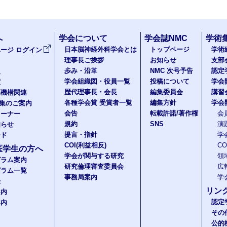
へ
学会について
学会誌NMC
学術
日本脳神経外科学会とは
トップページ
学術
ージ ログイン
理事長ご挨拶
お知らせ
支部
歩み・沿革
NMC 次号予告
認定
報
学会組織図・役員一覧
投稿について
学会
度
歴代理事長・会長
編集委員会
講習
医機構関連
各種学会賞 受賞者一覧
編集方針
学会
題集のご案内
会告
転載許諾/著作権
会
コーナー
規約
SNS
演
知らせ
提言・指針
学
ード
COI(利益相反)
C
医学生の方へ
学会が関与する研究
領
グラム案内
研究倫理審査委員会
広
グラム一覧
事務局案内
学
録
リン
案内
認定
案内
その
公的