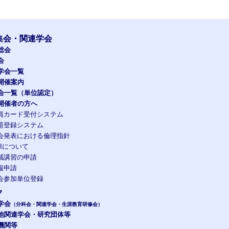
集会・関連学会
総会
会
学会一覧
開催案内
会一覧（単位認定）
開催者の方へ
員カード受付システム
題登録システム
会発表における倫理指針
OIについて
域講習の申請
報申請
会参加単位登録
ク
学会
（分科会・関連学会・生涯教育研修会）
他関連学会・研究団体等
機関等