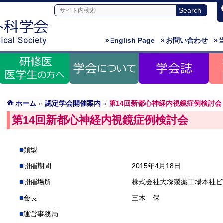
»
English Page
»
お問い合わせ
»
ホーム
»
認定学会開催案内
»
第14回新都心神経内視鏡症例検討会
第14回新都心神経内視鏡症例検討会
類型
開催期間
2015年4月18日
開催場所
株式会社大塚製薬工場本社ビ
会長
三木 保
運営事務局