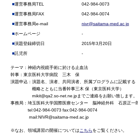
運営事務局TEL
042-984-0073
運営事務局FAX
042-984-0074
運営事務局e-mail
nivr@saitama-med.ac.jp
ホームページ
-
演題登録締切日
2015年3月20日
託児所
-
テーマ：神経内視鏡手術に於ける止血法
幹事：東京医科大学病院 三木 保
演題申込：演題名、演者、共同演者、所属プログラムに記載する
概略とともに当番幹事三木 保（東京医科大学）
mikit@qa2.so-net.ne.jpまでご連絡をお願い致します。
事務局：埼玉医科大学国際医療センター 脳神経外科 石原正一
tel:042-984-0073 fax:042-984-0074
mail:NIVR@saitama-med.ac.jp
※なお、領域講習の開催については
こちら
をご覧ください。