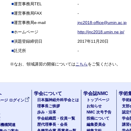
運営事務局TEL
-
運営事務局FAX
-
運営事務局e-mail
jnc2018-office@umin.ac.jp
ホームページ
http://jnc2018.umin.ne.jp/
演題登録締切日
2017年11月20日
託児所
-
※なお、領域講習の開催については
こちら
をご覧ください。
へ
学会について
学会誌NMC
学術
日本脳神経外科学会とは
トップページ
学術
ージ ログイン
理事長ご挨拶
お知らせ
支部
歩み・沿革
NMC 次号予告
認定
報
学会組織図・役員一覧
投稿について
学会
度
歴代理事長・会長
編集委員会
講習
医機構関連
各種学会賞 受賞者一覧
編集方針
学会