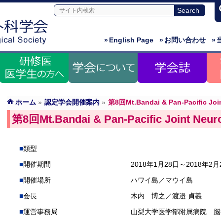
»
English Page
»
お問い合わせ
»
ホーム
»
認定学会開催案内
»
第8回Mt.Bandai & Pan-Pacific Joi
第8回Mt.Bandai & Pan-Pacific Joint Neur
類型
開催期間
2018年1月28日～2018年2月
開催場所
ハワイ島／マウイ島
会長
木内 博之／渡邉 貞義
運営事務局
山梨大学医学部附属病院 脳