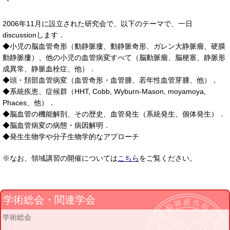
-
2006年11月に設立された研究会で、以下のテーマで、一日
discussionします．
◆小児の脳血管奇形（動静脈瘻、動静脈奇形、ガレン大静脈瘤、硬膜
動静脈瘻）、他の小児の血管病変すべて（脳動脈瘤、脳梗塞、静脈形
成異常、静脈血栓症、他）．
◆頭・頚部血管病変（血管奇形・血管腫、若年性血管芽腫、他）．
◆系統疾患、症候群（HHT, Cobb, Wyburn-Mason, moyamoya,
Phaces、他）．
◆脳血管の機能解剖、その歴史、血管発生（系統発生、個体発生）．
◆脳血管病変の病態・病因解明．
◆発生生物学や分子生物学的なアプローチ
※なお、領域講習の開催については
こちら
をご覧ください。
学術総会・関連学会
学術総会