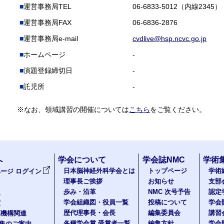
運営事務局TEL
06-6833-5012（内線2345）
運営事務局FAX
06-6836-2876
運営事務局e-mail
cvdlive@hsp.ncvc.go.jp
ホームページ
-
演題登録締切日
-
託児所
-
※なお、領域講習の開催については
こちら
をご覧ください。
へ
学会について
学会誌NMC
学術
日本脳神経外科学会とは
トップページ
学術
ージ ログイン
理事長ご挨拶
お知らせ
支部
歩み・沿革
NMC 次号予告
認定
報
学会組織図・役員一覧
投稿について
学会
度
歴代理事長・会長
編集委員会
講習
医機構関連
各種学会賞 受賞者一覧
編集方針
学会