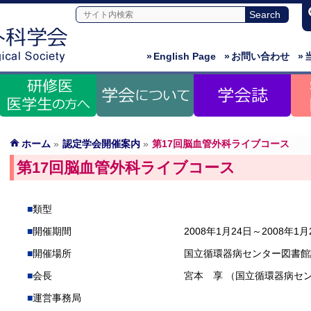
»
English Page
»
お問い合わせ
»
ホーム
»
認定学会開催案内
»
第17回脳血管外科ライブコース
第17回脳血管外科ライブコース
類型
開催期間
2008年1月24日～2008年1月
開催場所
国立循環器病センター図書館
会長
宮本 享 （国立循環器病セ
運営事務局