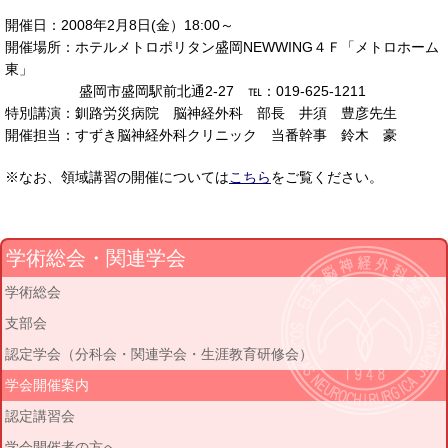
開催日：2008年2月8日(金）18:00～
開催場所：ホテルメトロポリタン盛岡NEWWING４Ｆ「メトロホーム
東」
盛岡市盛岡駅前北通2-27 ℡：019-625-1211
特別講演：釧路労災病院 脳神経外科 部長 井須 豊彦先生
開催担当：すずき脳神経外科クリニック 当番幹事 鈴木 豪
※なお、領域講習の開催については
こちら
をご覧ください。
学術総会・関連学会
学術総会
支部会
認定学会（分科会・関連学会・生涯教育研修会）
学会開催案内
認定講習会
学会開催者の方へ