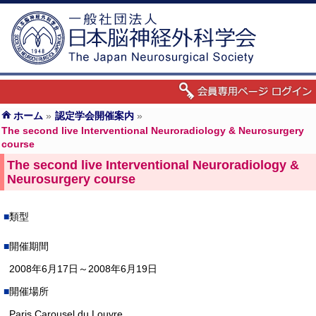
ホーム
»
認定学会開催案内
»
The second live Interventional Neuroradiology & Neurosurgery
course
The second live Interventional Neuroradiology &
Neurosurgery course
類型
開催期間
2008年6月17日～2008年6月19日
開催場所
Paris Carousel du Louvre