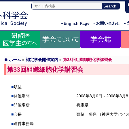
»
English Page
»
お問い合わせ
»
ホーム
»
認定学会開催案内
»
第33回組織細胞化学講習会
第33回組織細胞化学講習会
類型
開催期間
2008年8月6日～2008年8月
開催場所
兵庫県
会長
齋藤 尚亮 （神戸大学バイ
運営事務局