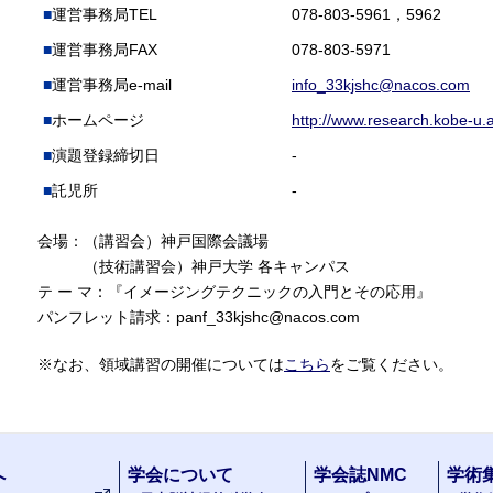
運営事務局TEL
078-803-5961，5962
運営事務局FAX
078-803-5971
運営事務局e-mail
info_33kjshc@nacos.com
ホームページ
http://www.research.kobe-u.a
演題登録締切日
-
託児所
-
会場：（講習会）神戸国際会議場
（技術講習会）神戸大学 各キャンパス
テ ー マ：『イメージングテクニックの入門とその応用』
パンフレット請求：panf_33kjshc@nacos.com
※なお、領域講習の開催については
こちら
をご覧ください。
へ
学会について
学会誌NMC
学術