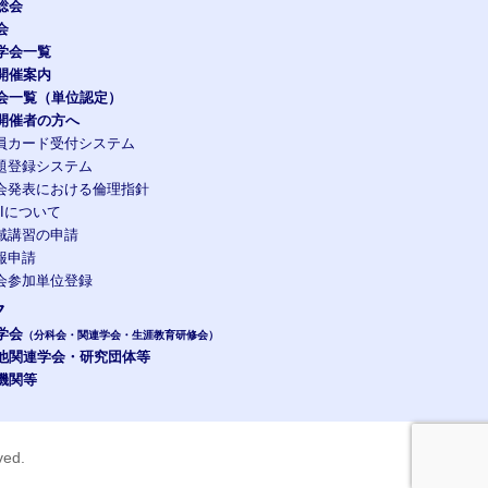
総会
会
学会一覧
開催案内
会一覧（単位認定）
開催者の方へ
員カード受付システム
題登録システム
会発表における倫理指針
OIについて
域講習の申請
報申請
会参加単位登録
ク
学会
（分科会・関連学会・生涯教育研修会）
他関連学会・研究団体等
機関等
rved.