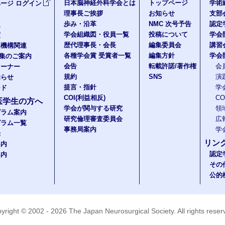
日本脳神経外科学会とは
トップページ
学術
ージ ログイン
理事長ご挨拶
お知らせ
支部
歩み・沿革
NMC 次号予告
認定
報
学会組織図・役員一覧
投稿について
学会
度
歴代理事長・会長
編集委員会
講習
医機構関連
各種学会賞 受賞者一覧
編集方針
学会
題集のご案内
会告
転載許諾/著作権
会
コーナー
規約
SNS
演
知らせ
提言・指針
学
ード
COI(利益相反)
C
医学生の方へ
学会が関与する研究
領
グラム案内
研究倫理審査委員会
広
グラム一覧
事務局案内
学
録
リン
案内
認定
案内
その
公的
yright © 2002 - 2026
The Japan Neurosurgical Society
. All rights rese