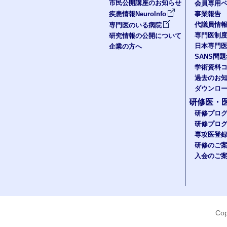
市民公開講座のお知らせ
会員専用ペ
疾患情報NeuroInfo
事業報告
代議員情
専門医のいる病院
専門医制
研究情報の公開について
日本専門
企業の方へ
SANS問
学術資料
過去のお
ダウンロ
研修医・
研修プロ
研修プロ
専攻医登
研修のご
入会のご
Cop