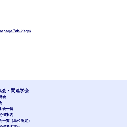
mepage/8th-kjsge/
集会・関連学会
総会
会
学会一覧
開催案内
会一覧（単位認定）
開催者の方へ