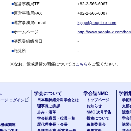
運営事務局TEL
+82-2-566-6067
運営事務局FAX
+82-2-566-6087
運営事務局e-mail
kjsge@people-x.com
ホームページ
http://www.people-x.com/ho
演題登録締切日
-
託児所
-
※なお、領域講習の開催については
こちら
をご覧ください。
へ
学会について
学会誌NMC
学術
日本脳神経外科学会とは
トップページ
学術
ージ ログイン
理事長ご挨拶
お知らせ
支部
歩み・沿革
NMC 次号予告
認定
報
学会組織図・役員一覧
投稿について
学会
度
歴代理事長・会長
編集委員会
講習
医機構関連
各種学会賞 受賞者一覧
編集方針
学会