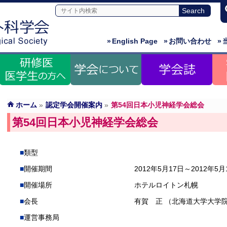
»
English Page
»
お問い合わせ
»
ホーム
»
認定学会開催案内
»
第54回日本小児神経学会総会
第54回日本小児神経学会総会
類型
開催期間
2012年5月17日～2012年5月
開催場所
ホテルロイトン札幌
会長
有賀 正 （北海道大学大学
運営事務局