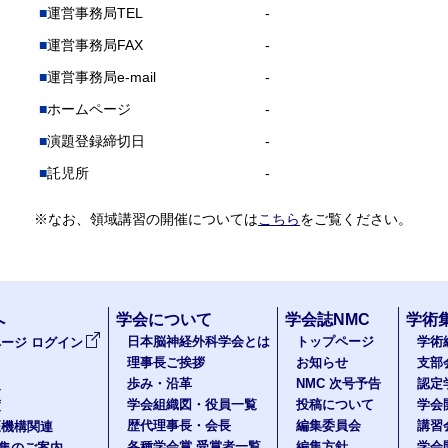
運営事務局TEL
-
運営事務局FAX
-
運営事務局e-mail
-
ホームページ
-
演題登録締切日
-
託児所
-
※なお、領域講習の開催については
こちら
をご覧ください。
へ
学会について
学会誌NMC
学術
日本脳神経外科学会とは
トップページ
学術
ージ ログイン
理事長ご挨拶
お知らせ
支部
歩み・沿革
NMC 次号予告
認定
報
学会組織図・役員一覧
投稿について
学会
度
歴代理事長・会長
編集委員会
講習
医機構関連
各種学会賞 受賞者一覧
編集方針
学会