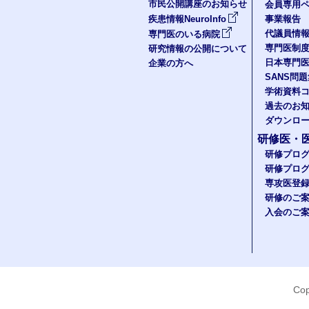
市民公開講座のお知らせ
会員専用ペ
疾患情報NeuroInfo
事業報告
代議員情
専門医のいる病院
専門医制
研究情報の公開について
日本専門
企業の方へ
SANS問
学術資料
過去のお
ダウンロ
研修医・
研修プロ
研修プロ
専攻医登
研修のご
入会のご
Cop