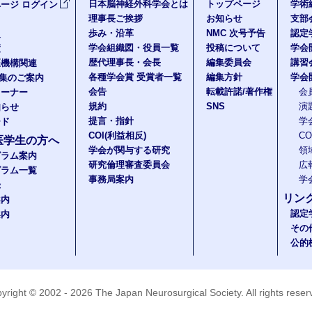
日本脳神経外科学会とは
トップページ
学術
ージ ログイン
理事長ご挨拶
お知らせ
支部
歩み・沿革
NMC 次号予告
認定
報
学会組織図・役員一覧
投稿について
学会
度
歴代理事長・会長
編集委員会
講習
医機構関連
各種学会賞 受賞者一覧
編集方針
学会
題集のご案内
会告
転載許諾/著作権
会
コーナー
規約
SNS
演
知らせ
提言・指針
学
ード
COI(利益相反)
C
医学生の方へ
学会が関与する研究
領
グラム案内
研究倫理審査委員会
広
グラム一覧
事務局案内
学
録
リン
案内
認定
案内
その
公的
yright © 2002 - 2026
The Japan Neurosurgical Society
. All rights rese