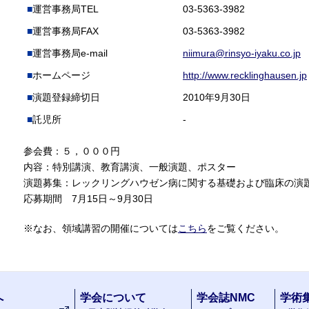
運営事務局TEL
03-5363-3982
運営事務局FAX
03-5363-3982
運営事務局e-mail
niimura@rinsyo-iyaku.co.jp
ホームページ
http://www.recklinghausen.jp
演題登録締切日
2010年9月30日
託児所
-
参会費：５，０００円
内容：特別講演、教育講演、一般演題、ポスター
演題募集：レックリングハウゼン病に関する基礎および臨床の演
応募期間 7月15日～9月30日
※なお、領域講習の開催については
こちら
をご覧ください。
へ
学会について
学会誌NMC
学術