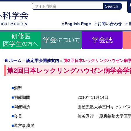
»
English Page
»
お問い合わせ
»
ホーム
»
認定学会開催案内
»
第2回日本レックリングハウゼン病
第2回日本レックリングハウゼン病学会学
類型
開催期間
2010年11月14日
開催場所
慶應義塾大学三田キャンパス
会長
佐谷秀行 （慶應義塾大学医
運営事務局