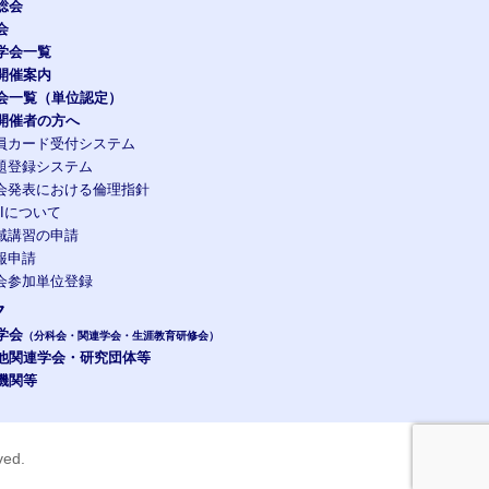
総会
会
学会一覧
開催案内
会一覧（単位認定）
開催者の方へ
員カード受付システム
題登録システム
会発表における倫理指針
OIについて
域講習の申請
報申請
会参加単位登録
ク
学会
（分科会・関連学会・生涯教育研修会）
他関連学会・研究団体等
機関等
rved.