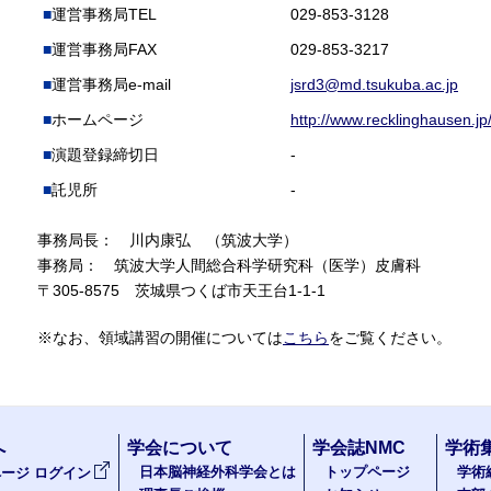
運営事務局TEL
029-853-3128
運営事務局FAX
029-853-3217
運営事務局e-mail
jsrd3@md.tsukuba.ac.jp
ホームページ
http://www.recklinghausen.jp
演題登録締切日
-
託児所
-
事務局長： 川内康弘 （筑波大学）
事務局： 筑波大学人間総合科学研究科（医学）皮膚科
〒305-8575 茨城県つくば市天王台1-1-1
※なお、領域講習の開催については
こちら
をご覧ください。
へ
学会について
学会誌NMC
学術
日本脳神経外科学会とは
トップページ
学術
ージ ログイン