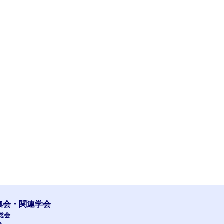
/
集会・関連学会
総会