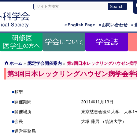
»
English Page
»
お問い合わせ
»
ホーム
»
認定学会開催案内
»
第3回日本レックリングハウゼン病
第3回日本レックリングハウゼン病学会学
類型
開催期間
2011年11月13日
開催場所
東京慈恵会医科大学 大学1
会長
大塚 藤男 （筑波大学）
運営事務局