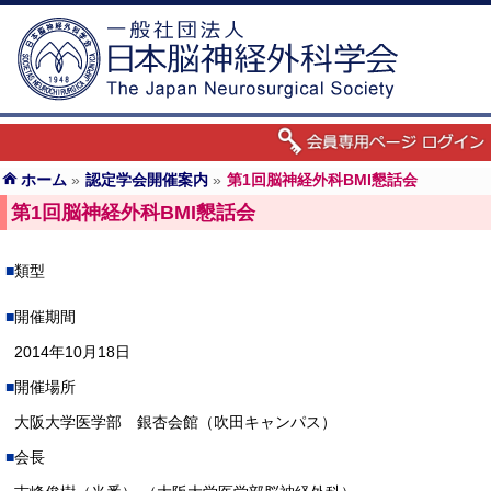
ホーム
»
認定学会開催案内
»
第1回脳神経外科BMI懇話会
第1回脳神経外科BMI懇話会
類型
開催期間
2014年10月18日
開催場所
大阪大学医学部 銀杏会館（吹田キャンパス）
会長