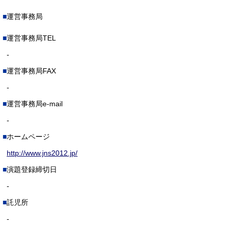
運営事務局
運営事務局TEL
-
運営事務局FAX
-
運営事務局e-mail
-
ホームページ
http://www.jns2012.jp/
演題登録締切日
-
託児所
-