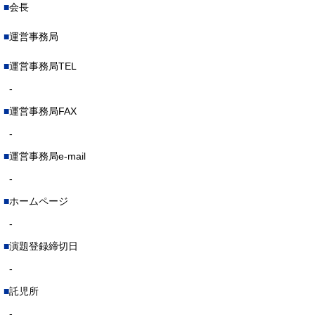
会長
運営事務局
運営事務局TEL
-
運営事務局FAX
-
運営事務局e-mail
-
ホームページ
-
演題登録締切日
-
託児所
-