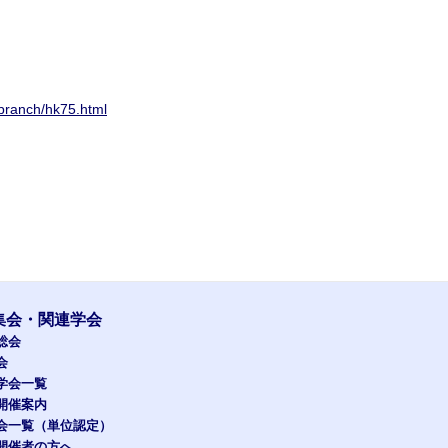
g/branch/hk75.html
集会・関連学会
総会
会
学会一覧
開催案内
会一覧（単位認定）
開催者の方へ