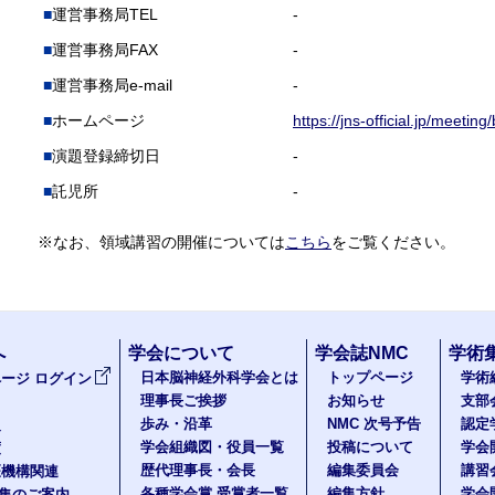
運営事務局TEL
-
運営事務局FAX
-
運営事務局e-mail
-
ホームページ
https://jns-official.jp/meetin
演題登録締切日
-
託児所
-
※なお、領域講習の開催については
こちら
をご覧ください。
へ
学会について
学会誌NMC
学術
日本脳神経外科学会とは
トップページ
学術
ージ ログイン
理事長ご挨拶
お知らせ
支部
歩み・沿革
NMC 次号予告
認定
報
学会組織図・役員一覧
投稿について
学会
度
歴代理事長・会長
編集委員会
講習
医機構関連
各種学会賞 受賞者一覧
編集方針
学会