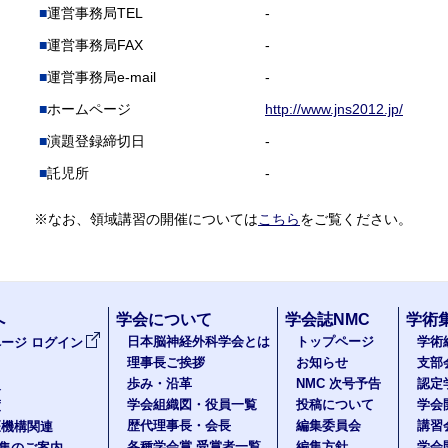
運営事務局TEL
-
運営事務局FAX
-
運営事務局e-mail
-
ホームページ
http://www.jns2012.jp/
演題登録締切日
-
託児所
-
※なお、領域講習の開催については
こちら
をご覧ください。
へ
学会について
学会誌NMC
学術
日本脳神経外科学会とは
トップページ
学術
ージ ログイン
理事長ご挨拶
お知らせ
支部
歩み・沿革
NMC 次号予告
認定
報
学会組織図・役員一覧
投稿について
学会
度
歴代理事長・会長
編集委員会
講習
医機構関連
各種学会賞 受賞者一覧
編集方針
学会