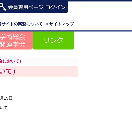
当サイトの閲覧について
»
サイトマップ
会において）
いて）
0月19日
いて