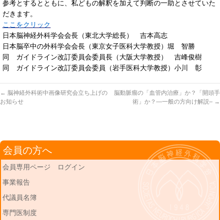
参考とするとともに、私どもの解釈を加えて判断の一助とさせていた
だきます。
ここをクリック
日本脳神経外科学会会長（東北大学総長） 吉本高志
日本脳卒中の外科学会会長（東京女子医科大学教授）堀 智勝
同 ガイドライン改訂委員会委員長（大阪大学教授） 吉峰俊樹
同 ガイドライン改訂委員会委員（岩手医科大学教授）小川 彰
←
脳神経外科術中画像研究会立ち上げの
脳動脈瘤の「血管内治療」か？「開頭手
お知らせ
術」か？—一般の方向け解説–
→
会員の方へ
会員専用ページ ログイン
事業報告
代議員名簿
専門医制度