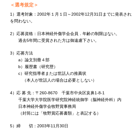
＜選考規定＞
1）選考対象：2002年１月１日～2002年12月31日までに発表
を問わない。
2）応募資格：日本神経外傷学会会員．年齢の制限はない。
過去5年間に受賞された方は御遠慮下さい。
3）応募方法
a）論文別冊４部
b）履歴書（研究歴）
c）研究指導者または世話人の推薦状
（本人が世話人の場合は必要としない）
4）応 募 先：〒260-8670 千葉市中央区亥鼻1-8-1
千葉大学大学院医学研究院神経統御学（脳神経外科）内
日本神経外傷学会牧野賞事務局
（封筒には「牧野賞応募書類」と表記する）
5）締 切：2003年11月30日