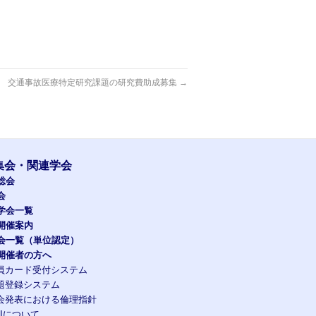
交通事故医療特定研究課題の研究費助成募集
→
集会・関連学会
総会
会
学会一覧
開催案内
会一覧（単位認定）
開催者の方へ
員カード受付システム
題登録システム
会発表における倫理指針
OIについて