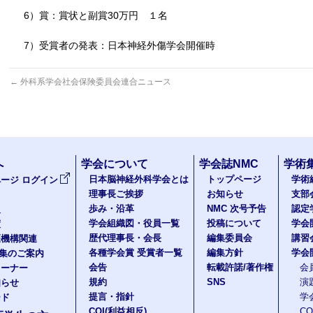
6）賞：賞状と副賞30万円 １名
7）受賞者の発表：日本神経外傷学会開催時
←
外科系学会社会保険委員会連合ニュース
へ
学会について
学会誌NMC
学術
日本脳神経外科学会とは
トップページ
学術
ージ ログイン
理事長ご挨拶
お知らせ
支部
歩み・沿革
NMC 次号予告
認定
報
学会組織図・役員一覧
投稿について
学会
度
歴代理事長・会長
編集委員会
講習
医機構関連
各種学会賞 受賞者一覧
編集方針
学会
題集のご案内
会告
転載許諾/著作権
会
コーナー
規約
SNS
演
知らせ
提言・指針
学
ード
COI(利益相反)
C