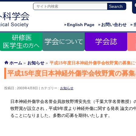
»
English Page
»
お問い合わせ
»
ホーム
»
お知らせ
»
平成15年度日本神経外傷学会牧野賞の募集に
平成15年度日本神経外傷学会牧野賞の募
投稿日 : 2003年4月8日
カテゴリー :
お知らせ
日本神経外傷学会名誉会員故牧野博安先生（千葉大学名誉教授）
牧野賞が設立され，平成9年度より神経外傷に関する発表 論文の
ることになりました。多数の応募を期待いたします。