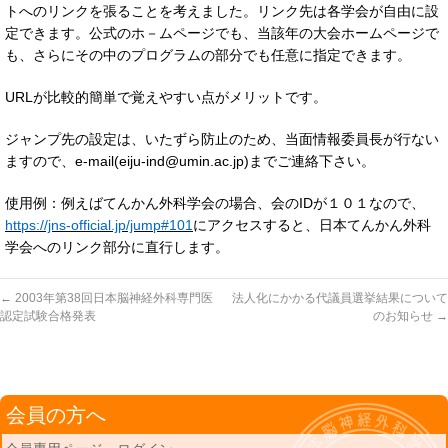
トへのリンクを張ることを考えました。リンク先は各学会が自由に設
定できます。公式のホ－ムページでも、当該年の大会ホームページで
も、さらにその中のプログラムの部分でも任意に指定できます。
URLが比較的簡単で覚えやすい点がメリットです。
ジャンプ先の設定は、いたずら防止のため、当面情報委員長が行ない
ますので、e-mail(eiju-ind@umin.ac.jp)までご連絡下さい。
使用例：例えばてんかん外科学会の場合、会のIDが１０１なので、
https://jns-official.jp/jump#101
にアクセスすると、日本てんかん外科
学会へのリンク部分に直行します。
←
2003年第38回日本脳神経外科専門医
法人化にかかる代議員選挙結果について
認定試験合格発表
のお知らせ
→
会員の方へ