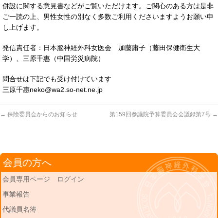
併設に関する意見書などがご覧いただけます。ご関心のある方は是非
ご一読の上、男性女性の別なく多数ご利用くださいますようお願い申
し上げます。
発信責任者：日本脳神経外科女医会 加藤庸子（藤田保健衛生大
学）、三原千惠（中国労災病院）
問合せは下記でも受け付けています
三原千惠neko@wa2.so-net.ne.jp
←
保険委員会からのお知らせ
第159回参議院予算委員会会議録第7号
→
会員の方へ
会員専用ページ ログイン
事業報告
代議員名簿