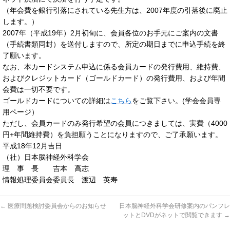
（年会費を銀行引落にされている先生方は、2007年度の引落後に廃止
します。）
2007年（平成19年）2月初旬に、会員各位のお手元にご案内の文書
（手続書類同封）を送付しますので、所定の期日までに申込手続を終
了願います。
なお、本カードシステム申込に係る会員カードの発行費用、維持費、
およびクレジットカード（ゴールドカード）の発行費用、および年間
会費は一切不要です。
ゴールドカードについての詳細は
こちら
をご覧下さい。(学会会員専
用ページ）
ただし、会員カードのみ発行希望の会員につきましては、実費（4000
円+年間維持費）を負担願うことになりますので、ご了承願います。
平成18年12月吉日
（社）日本脳神経外科学会
理 事 長 吉本 高志
情報処理委員会委員長 渡辺 英寿
←
医療問題検討委員会からのお知らせ
日本脳神経外科学会研修案内のパンフレ
ットとDVDがネットで閲覧できます
→