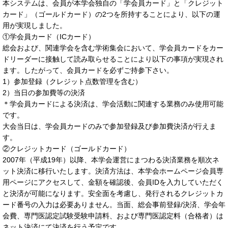
本システムは、会員が本学会独自の「学会員カード」と「クレジット
カード」（ゴールドカード）の2つを所持することにより、以下の運
用が実現しました。
①学会員カード（ICカード）
総会および、関連学会を含む学術集会において、学会員カードをカー
ドリーダーに接触して読み取らせることにより以下の事項が実現され
ます。したがって、会員カードを必ずご持参下さい。
1）参加登録（クレジット点数管理を含む）
2）当日の参加費等の決済
＊学会員カードによる決済は、学会活動に関連する業務のみ使用可能
です。
大会当日は、学会員カードのみで参加登録及び参加費決済が行えま
す。
②クレジットカード（ゴールドカード）
2007年（平成19年）以降、本学会運営にまつわる決済業務を順次ネ
ット決済に移行いたします。決済方法は、本学会ホームページ会員専
用ページにアクセスして、金額を確認後、会員IDを入力していただく
と決済が可能になります。安全面を考慮し、発行されるクレジットカ
ード番号の入力は必要ありません。当面、総会事前登録/決済、学会年
会費、専門医認定試験受験申請料、および専門医認定料（合格者）は
ネット決済にて決済を行う予定です。