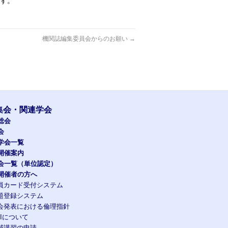
です。
機関誌編集委員会からのお願い
→
集会・関連学会
総会
会
学会一覧
開催案内
会一覧（単位認定）
開催者の方へ
員カード受付システム
題登録システム
会発表における倫理指針
OIについて