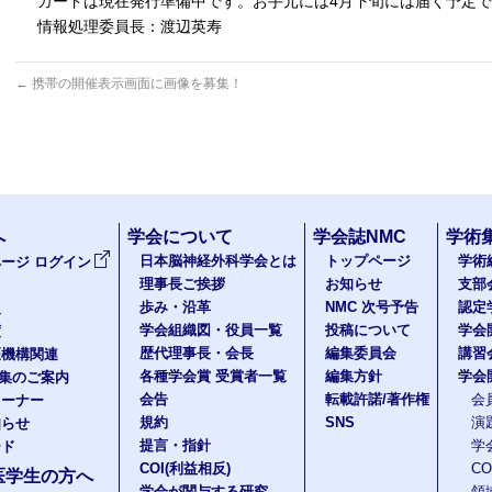
カードは現在発行準備中です。お手元には4月下旬には届く予定
情報処理委員長：渡辺英寿
←
携帯の開催表示画面に画像を募集！
へ
学会について
学会誌NMC
学術
日本脳神経外科学会とは
トップページ
学術
ージ ログイン
理事長ご挨拶
お知らせ
支部
歩み・沿革
NMC 次号予告
認定
報
学会組織図・役員一覧
投稿について
学会
度
歴代理事長・会長
編集委員会
講習
医機構関連
各種学会賞 受賞者一覧
編集方針
学会
題集のご案内
会告
転載許諾/著作権
会
コーナー
規約
SNS
演
知らせ
提言・指針
学
ード
COI(利益相反)
C
医学生の方へ