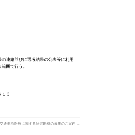
。
果の連絡並びに選考結果の公表等に利用
な範囲で行う。
６１３
交通事故医療に関する研究助成の募集のご案内
→