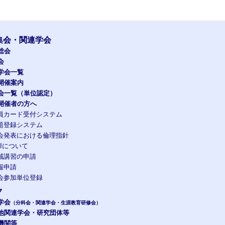
集会・関連学会
総会
会
学会一覧
開催案内
会一覧（単位認定）
開催者の方へ
員カード受付システム
題登録システム
会発表における倫理指針
OIについて
域講習の申請
報申請
会参加単位登録
ク
学会
（分科会・関連学会・生涯教育研修会）
他関連学会・研究団体等
機関等