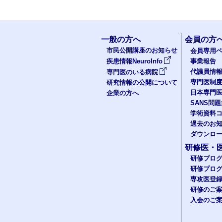
一般の方へ
会員の方
市民公開講座のお知らせ
会員専用ペ
疾患情報NeuroInfo
事業報告
代議員情
専門医のいる病院
専門医制
研究情報の公開について
日本専門
企業の方へ
SANS問
学術資料
過去のお
ダウンロ
研修医・
研修プロ
研修プロ
専攻医登
研修のご
入会のご