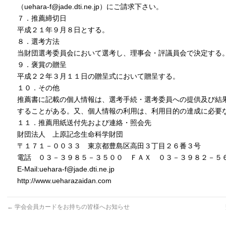
（uehara-f@jade.dti.ne.jp）にご請求下さい。
７．推薦締切日
平成２１年９月８日とする。
８．選考方法
当財団選考委員会において選考し、理事会・評議員会で決定する
９．褒賞の贈呈
平成２２年３月１１日の贈呈式において贈呈する。
１０．その他
推薦書に記載の個人情報は、選考手続・選考委員への提供及び結
することがある。又、個人情報の利用は、利用目的の達成に必要
１１．推薦用紙送付先および連絡・照会先
財団法人 上原記念生命科学財団
〒１７１－００３３ 東京都豊島区高田３丁目２６番３号
電話 ０３－３９８５－３５００ ＦＡＸ ０３－３９８２－５
E-Mail:uehara-f@jade.dti.ne.jp
http://www.ueharazaidan.com
←
学会会員カードをお持ちの皆様へお知らせ