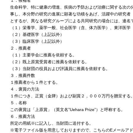
１．候補者
生命科学、特に健康の増進、疾病の予防および治療に関する次の
事し、本分野の研究の進展に顕著な功積をあげ、活躍中の研究者
とするが、異なる研究グループによる共同研究の場合には、連名
（１）栄養学、薬学一般、社会医学（含、体力医学）、東洋医学
（２）基礎医学（上記以外）
（３）臨床医学（上記以外）
２．推薦者
（１）主要学会に推薦を依頼する。
（２）既上原賞受賞者に推薦を依頼する。
（３）当財団の役員および評議員に推薦を依頼する。
３．推薦件数
１推薦者から１件とする。
４．褒賞の方法
１件につき、正賞（金牌）および副賞２，０００万円を贈呈する
５．名称
この褒賞は「上原賞」（英文名”Uehara Prize”）と呼称する。
６．推薦方法
所定の用紙※に記入し、当財団に送付する。
※電子ファイル版を用意しておりますので、こちらのEメールア