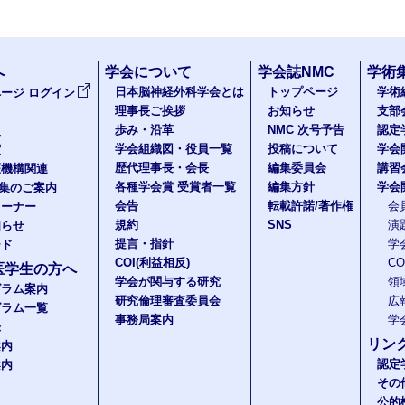
へ
学会について
学会誌NMC
学術
日本脳神経外科学会とは
トップページ
学術
ージ ログイン
理事長ご挨拶
お知らせ
支部
歩み・沿革
NMC 次号予告
認定
報
学会組織図・役員一覧
投稿について
学会
度
歴代理事長・会長
編集委員会
講習
医機構関連
各種学会賞 受賞者一覧
編集方針
学会
題集のご案内
会告
転載許諾/著作権
会
コーナー
規約
SNS
演
知らせ
提言・指針
学
ード
COI(利益相反)
C
医学生の方へ
学会が関与する研究
領
グラム案内
研究倫理審査委員会
広
グラム一覧
事務局案内
学
録
リン
案内
認定
案内
その
公的