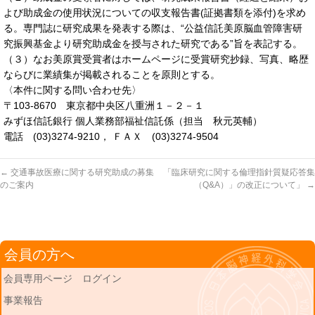
よび助成金の使用状況についての収支報告書(証拠書類を添付)を求め
る。専門誌に研究成果を発表する際は、“公益信託美原脳血管障害研
究振興基金より研究助成金を授与された研究である”旨を表記する。
（３）なお美原賞受賞者はホームページに受賞研究抄録、写真、略歴
ならびに業績集が掲載されることを原則とする。
〈本件に関する問い合わせ先〉
〒103-8670 東京都中央区八重洲１－２－１
みずほ信託銀行 個人業務部福祉信託係（担当 秋元英輔）
電話 (03)3274-9210， ＦＡＸ (03)3274-9504
←
交通事故医療に関する研究助成の募集
「臨床研究に関する倫理指針質疑応答集
のご案内
（Q&A）」の改正について」
→
会員の方へ
会員専用ページ ログイン
事業報告