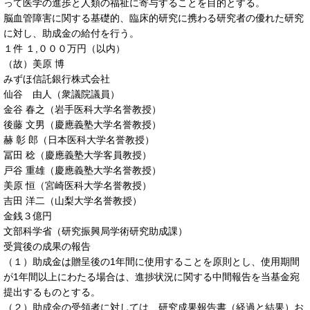
って医学の進歩と人類の福祉に寄与することを目的とする。
脳血管障害に関する基礎的、臨床的研究に携わる研究者の優れた研究
に対し、助成金の給付を行う。
１件 １,０００万円（以内）
（故）美原 博
みずほ信託銀行株式会社
仙谷 由人（衆議院議員）
金谷 春之（岩手医科大学名誉教授）
後藤 文男（慶應義塾大学名誉教授）
赫 彰 郎（日本医科大学名誉教授）
冨田 稔（慶應義塾大学客員教授）
戸谷 重雄（慶應義塾大学名誉教授）
美原 恒（宮崎医科大学名誉教授）
吉田 洋二（山梨大学名誉教授）
金銭３億円
文部科学省（研究振興局学術研究助成課）
受賞後の成果の報告
（１）助成金は贈呈後の1年間に使用することを原則とし、使用期間
が1年間以上にわたる場合は、進捗状況に関する中間報告を当基金宛
提出するものとする。
（２）助成金の受領者に対しては、研究成果報告書（経過と結果）お