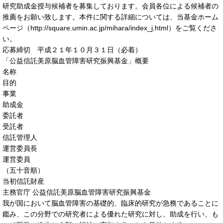
研究助成金授与候補者を募集しております。会員各位による候補者の
推薦をお願い致します。本件に関する詳細については、当基金ホーム
ページ（http://square.umin.ac.jp/mihara/index_j.html）をご覧くださ
い。
応募締切 平成２１年１０月３１日（必着）
「公益信託美原脳血管障害研究振興基金」概要
名称
目的
事業
助成金
委託者
受託者
信託管理人
運営委員長
運営委員
（五十音順）
当初信託財産
主務官庁 公益信託美原脳血管障害研究振興基金
我が国において脳血管障害の基礎的、臨床的研究が急務であることに
鑑み、この分野での研究者による優れた研究に対し、助成を行い、も