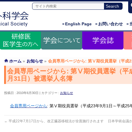
»
English Page
»
お問い合わせ
»
ホーム
»
お知らせ
»
会員専用ページから: 第Ⅴ期役員選挙（平成2
会員専用ページから: 第Ⅴ期役員選挙（平成2
月31日）被選挙人名簿
投稿日 : 2010年6月30日
カテゴリー :
お知らせ
会員専用ページから
: 第Ⅴ期役員選挙（平成23年9月1日～平成25
←
平成22年7月17日から、改正臓器移植法が全面施行されます
日本学術会議