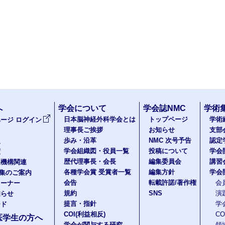
へ
学会について
学会誌NMC
学術
日本脳神経外科学会とは
トップページ
学術
ージ ログイン
理事長ご挨拶
お知らせ
支部
歩み・沿革
NMC 次号予告
認定
報
学会組織図・役員一覧
投稿について
学会
度
歴代理事長・会長
編集委員会
講習
医機構関連
各種学会賞 受賞者一覧
編集方針
学会
題集のご案内
会告
転載許諾/著作権
会
コーナー
規約
SNS
演
知らせ
提言・指針
学
ード
COI(利益相反)
C
医学生の方へ