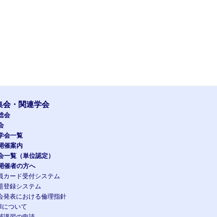
集会・関連学会
総会
会
学会一覧
開催案内
会一覧（単位認定）
開催者の方へ
員カード受付システム
題登録システム
会発表における倫理指針
OIについて