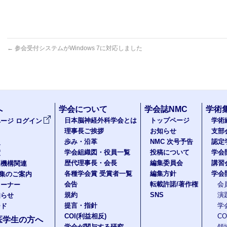
←
参会受付システムがWindows 7に対応しました
へ
学会について
学会誌NMC
学術
日本脳神経外科学会とは
トップページ
学術
ージ ログイン
理事長ご挨拶
お知らせ
支部
歩み・沿革
NMC 次号予告
認定
報
学会組織図・役員一覧
投稿について
学会
度
歴代理事長・会長
編集委員会
講習
医機構関連
各種学会賞 受賞者一覧
編集方針
学会
題集のご案内
会告
転載許諾/著作権
会
コーナー
規約
SNS
演
知らせ
提言・指針
学
ード
COI(利益相反)
C
医学生の方へ