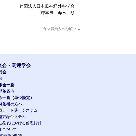
社団法人日本脳神経外科学会
理事長 寺本 明
年会費納入のお願い
→
集会・関連学会
総会
会
学会一覧
開催案内
会一覧（単位認定）
開催者の方へ
員カード受付システム
題登録システム
会発表における倫理指針
OIについて