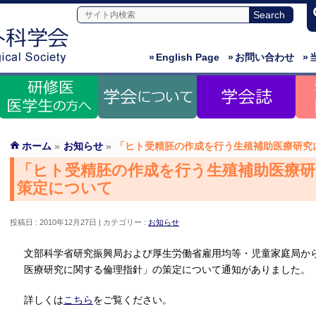
»
English Page
»
お問い合わせ
»
ホーム
»
お知らせ
»
「ヒト受精胚の作成を行う生殖補助医療研究
「ヒト受精胚の作成を行う生殖補助医療研
策定について
投稿日 : 2010年12月27日
カテゴリー :
お知らせ
文部科学省研究振興局および厚生労働省雇用均等・児童家庭局か
医療研究に関する倫理指針」の策定について通知がありました。
詳しくは
こちら
をご覧ください。