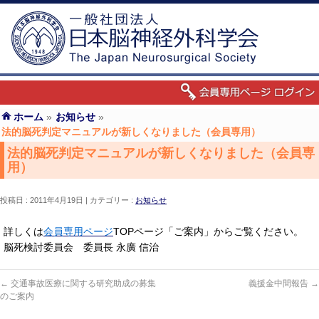
ホーム
»
お知らせ
»
法的脳死判定マニュアルが新しくなりました（会員専用）
法的脳死判定マニュアルが新しくなりました（会員専
用）
投稿日 : 2011年4月19日
カテゴリー :
お知らせ
詳しくは
会員専用ページ
TOPページ「ご案内」からご覧ください。
脳死検討委員会 委員長 永廣 信治
←
交通事故医療に関する研究助成の募集
義援金中間報告
→
のご案内