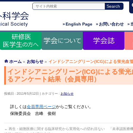
»
English Page
»
お問い合わせ
»
ホーム
»
お知らせ
»
インドシアニングリーン(ICG)による蛍光
インドシアニングリーン(ICG)による蛍
るアンケート結果（会員専用）
投稿日 : 2011年5月12日
カテゴリー :
お知らせ
詳しくは
会員専用ページ
からご覧ください。
保険委員会 吉峰 俊樹
←
再生・細胞医療に関する臨床研究から実用化への切れ目ない
「未承認医療