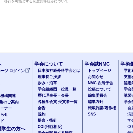
移行を可能とする制度的枠組みについて
へ
学会について
学会誌NMC
学術
日本脳神経外科学会とは
トップページ
学術
ージ ログイン
理事長ご挨拶
お知らせ
支部
歩み・沿革
NMC 次号予告
認定
報
学会組織図・役員一覧
投稿について
学会
度
歴代理事長・会長
編集委員会
講習
医機構関連
各種学会賞 受賞者一覧
編集方針
学会
題集のご案内
会告
転載許諾/著作権
会
コーナー
規約
SNS
演
知らせ
提言・指針
学
ード
COI(利益相反)
C
医学生の方へ