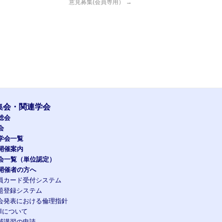
意見募集(会員専用）
→
集会・関連学会
総会
会
学会一覧
開催案内
会一覧（単位認定）
開催者の方へ
員カード受付システム
題登録システム
会発表における倫理指針
OIについて