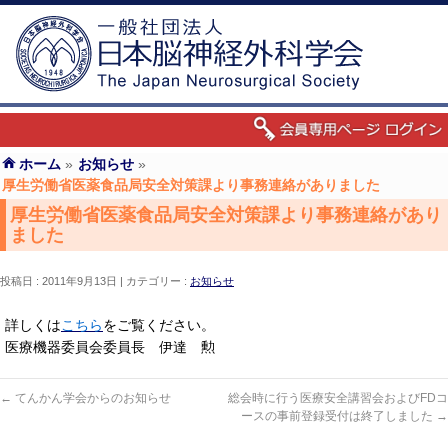
ホーム
»
お知らせ
»
厚生労働省医薬食品局安全対策課より事務連絡がありました
厚生労働省医薬食品局安全対策課より事務連絡があり
ました
投稿日 : 2011年9月13日
カテゴリー :
お知らせ
詳しくは
こちら
をご覧ください。
医療機器委員会委員長 伊達 勲
←
てんかん学会からのお知らせ
総会時に行う医療安全講習会およびFDコ
ースの事前登録受付は終了しました
→