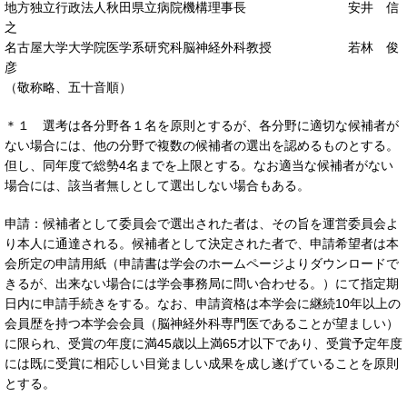
地方独立行政法人秋田県立病院機構理事長 安井 信
之
名古屋大学大学院医学系研究科脳神経外科教授 若林 俊
彦
（敬称略、五十音順）
＊１ 選考は各分野各１名を原則とするが、各分野に適切な候補者が
ない場合には、他の分野で複数の候補者の選出を認めるものとする。
但し、同年度で総勢4名までを上限とする。なお適当な候補者がない
場合には、該当者無しとして選出しない場合もある。
申請：候補者として委員会で選出された者は、その旨を運営委員会よ
り本人に通達される。候補者として決定された者で、申請希望者は本
会所定の申請用紙（申請書は学会のホームページよりダウンロードで
きるが、出来ない場合には学会事務局に問い合わせる。）にて指定期
日内に申請手続きをする。なお、申請資格は本学会に継続10年以上の
会員歴を持つ本学会会員（脳神経外科専門医であることが望ましい）
に限られ、受賞の年度に満45歳以上満65才以下であり、受賞予定年度
には既に受賞に相応しい目覚ましい成果を成し遂げていることを原則
とする。