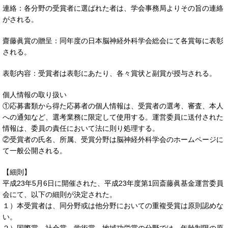
連絡：各分野の受賞者に選ばれた者は、学会事務局よりその旨の連絡
がされる。
齋藤眞賞の贈呈：同年度の日本脳神経外科学会総会にて各賞毎に表彰
される。
表彰内容：受賞者は表彰にあたり、各々賞状と副賞が授与される。
個人情報の取り扱い
①応募書類から得た応募者の個人情報は、受賞者の選考、審査、本人
への通知など、選考業務に限定して使用する。運営委員に送付された
情報は、委員の責任において法に則り処理する。
②受賞者の氏名、所属、受賞分野は脳神経外科学会のホームページに
て一般公開される。
【細則】
平成23年5月6日に開催された、平成23年度第1回斎藤眞基金運営委員
会にて、以下の細則が決定された。
１）本受賞者は、同分野或は他分野においての重複受賞は原則認めな
い。