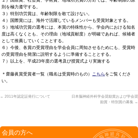
２）国際賞、社会賞、学術賞、地域功労賞の分野では、年齢制限の原
則を極力遵守する。
３）特別功労賞は、年齢制限を敢て設けない。
４）国際賞には、海外で活躍しているメンバーも受賞対象とする。
５）地域功労賞の選考には、本賞の特殊性から、学会内における知名
度は高くなくとも、その理由（地域貢献度）が明確であれば、候補者
として推薦していくこととする。
６）今後、各賞の受賞理由を学会会員に周知させるためにも、受賞時
の受賞理由を簡潔に説明するように準備することとする。
７）以上を、平成23年度の選考及び授賞式より実施する
＊齋藤眞賞受賞者一覧（職名は受賞時のもの）
こちら
をご覧くださ
い。
←
2011年認定証発行について
日本脳神経外科学会奨励賞および学会奨
励賞・特別賞の募集
→
会員の方へ