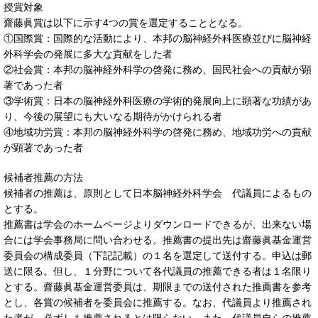
授賞対象
齋藤眞賞は以下に示す4つの賞を選定することとなる。
①国際賞：国際的な活動により、本邦の脳神経外科医療並びに脳神経
外科学会の発展に多大な貢献をした者
②社会賞：本邦の脳神経外科学の啓発に務め、国民社会への貢献が顕
著であった者
③学術賞：日本の脳神経外科医療の学術的発展向上に顕著な功績があ
り、今後の展望にも大いなる期待がかけられる者
④地域功労賞：本邦の脳神経外科学の啓発に務め、地域功労への貢献
が顕著であった者
候補者推薦の方法
候補者の推薦は、原則として日本脳神経外科学会 代議員によるもの
とする。
推薦書は学会のホームページよりダウンロードできるが、出来ない場
合には学会事務局に問い合わせる。推薦書の提出先は齋藤眞基金運営
委員会の構成委員（下記記載）の１名を選定して送付する。申込は郵
送に限る。但し、１分野について各代議員の推薦できる者は１名限り
とする。齋藤眞基金運営委員は、期限までの送付された推薦書を参考
とし、各賞の候補者を委員会に推薦する。なお、代議員より推薦され