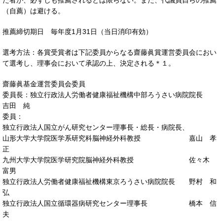
た者が、必ずしも推薦されるとは限らない。また、代議員自らの推薦
（自薦）は避ける。
推薦締切期日 毎年度1月31日（当日消印有効）
選考方法：各賞受賞者は下記委員からなる齋藤眞賞運営委員会におい
て選考し、理事会において承認の上、決定される＊１。
齋藤眞基金運営委員会委員
委員長：独立行政法人労働者健康福祉機構中部ろうさい病院院長
吉田 純
委員：
独立行政法人国立がん研究センター理事長・総長・病院長、
山形大学大学院医学系研究科脳神経外科教授 嘉山 孝
正
九州大学大学院医学研究院脳神経外科教授 佐々木
富男
独立行政法人労働者健康福祉機構東京ろうさい病院院長 野村 和
弘
独立行政法人国立循環器病研究センター理事長 橋本 信
夫