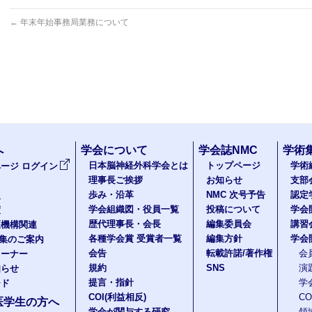
←
年末年始事務局業務について
へ
学会について
学会誌NMC
学術
日本脳神経外科学会とは
トップページ
学術
ージ ログイン
理事長ご挨拶
お知らせ
支部
歩み・沿革
NMC 次号予告
認定
報
学会組織図・役員一覧
投稿について
学会
度
歴代理事長・会長
編集委員会
講習
医機構関連
各種学会賞 受賞者一覧
編集方針
学会
題集のご案内
会告
転載許諾/著作権
会
コーナー
規約
SNS
演
知らせ
提言・指針
学
ード
COI(利益相反)
C
医学生の方へ