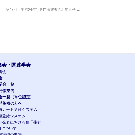
第47回（平成24年）専門医審査のお知らせ
→
集会・関連学会
総会
会
学会一覧
開催案内
会一覧（単位認定）
開催者の方へ
員カード受付システム
題登録システム
会発表における倫理指針
OIについて