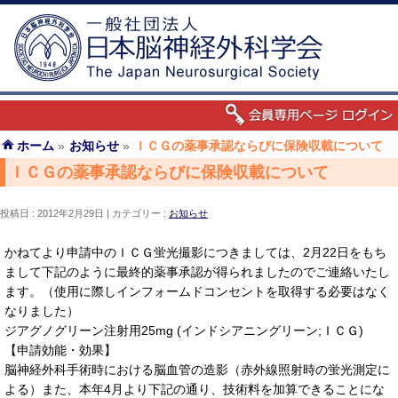
ホーム
»
お知らせ
»
ＩＣＧの薬事承認ならびに保険収載について
ＩＣＧの薬事承認ならびに保険収載について
投稿日 : 2012年2月29日
カテゴリー :
お知らせ
かねてより申請中のＩＣＧ蛍光撮影につきましては、2月22日をもち
まして下記のように最終的薬事承認が得られましたのでご連絡いたし
ます。（使用に際しインフォームドコンセントを取得する必要はなく
なりました）
ジアグノグリーン注射用25mg (インドシアニングリーン;ＩＣＧ)
【申請効能・効果】
脳神経外科手術時における脳血管の造影（赤外線照射時の蛍光測定に
よる）また、本年4月より下記の通り、技術料を加算できることにな