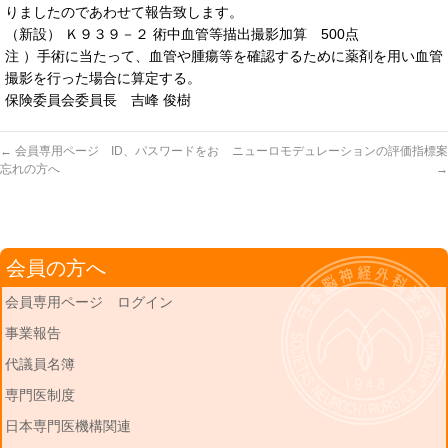
りましたのであわせて報告致します。
（新設） Ｋ９３９－２ 術中血管等描出撮影加算 500点
注 ）手術に当たって、血管や腫瘍等を確認するために薬剤を用い血管
撮影を行った場合に算定する。
保険委員会委員長 吉峰 俊樹
←
会員専用ページ ID、パスワードをお
ニューロモデュレーションの評価指標案
忘れの方へ
→
会員の方へ
会員専用ページ ログイン
事業報告
代議員名簿
専門医制度
日本専門医機構関連