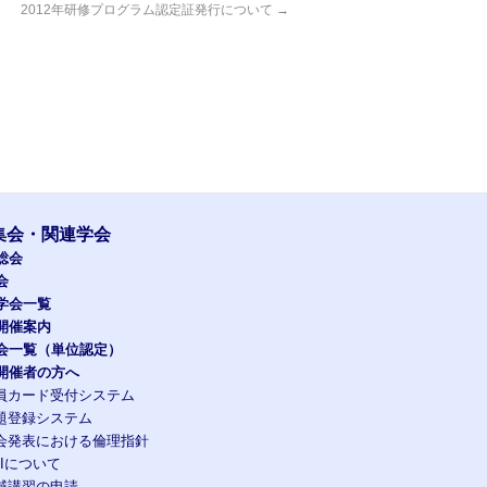
2012年研修プログラム認定証発行について
→
集会・関連学会
総会
会
学会一覧
開催案内
会一覧（単位認定）
開催者の方へ
員カード受付システム
題登録システム
会発表における倫理指針
OIについて