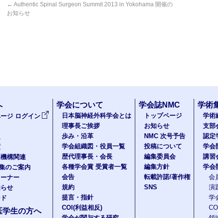
←
Authentic Spinal Surgeon Summit 2013 in Yokohama 開催の
お知らせ
へ
学会について
学会誌NMC
学術
日本脳神経外科学会とは
トップページ
学術
ージ ログイン
理事長ご挨拶
お知らせ
支部
歩み・沿革
NMC 次号予告
認定
報
学会組織図・役員一覧
投稿について
学会
度
歴代理事長・会長
編集委員会
講習
医機構関連
各種学会賞 受賞者一覧
編集方針
学会
題集のご案内
会告
転載許諾/著作権
会
コーナー
規約
SNS
演
知らせ
提言・指針
学
ード
COI(利益相反)
C
医学生の方へ