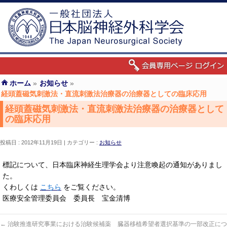
ホーム
»
お知らせ
»
経頭蓋磁気刺激法・直流刺激法治療器の治療器としての臨床応用
経頭蓋磁気刺激法・直流刺激法治療器の治療器として
の臨床応用
投稿日 : 2012年11月19日
カテゴリー :
お知らせ
標記について、日本臨床神経生理学会より注意喚起の通知がありまし
た。
くわしくは
こちら
をご覧ください。
医療安全管理委員会 委員長 宝金清博
←
治験推進研究事業における治験候補薬
臓器移植希望者選択基準の一部改正につ