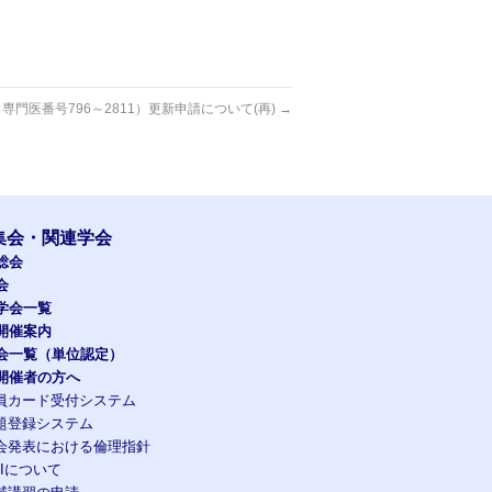
専門医番号796～2811）更新申請について(再)
→
集会・関連学会
総会
会
学会一覧
開催案内
会一覧（単位認定）
開催者の方へ
員カード受付システム
題登録システム
会発表における倫理指針
OIについて