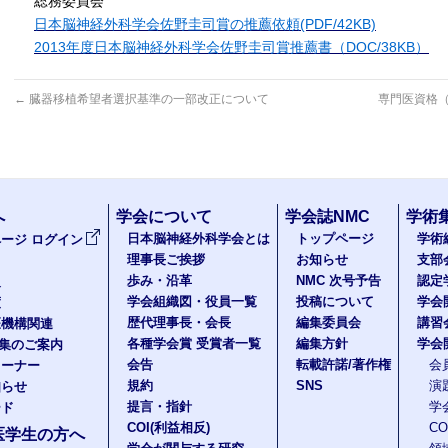
総務委員会
日本脳神経外科学会佐野圭司賞の推薦依頼(PDF/42KB)
2013年度日本脳神経外科学会佐野圭司賞推薦書（DOC/38KB）
←
臓器移植希望者選択基準の一部改正について
専門医資格（
へ
学会について
学会誌NMC
学術
日本脳神経外科学会とは
トップページ
学術
ージ ログイン
理事長ご挨拶
お知らせ
支部
歩み・沿革
NMC 次号予告
認定
報
学会組織図・役員一覧
投稿について
学会
度
歴代理事長・会長
編集委員会
講習
医機構関連
各種学会賞 受賞者一覧
編集方針
学会
題集のご案内
会告
転載許諾/著作権
会
コーナー
規約
SNS
演
知らせ
提言・指針
学
ード
COI(利益相反)
C
医学生の方へ