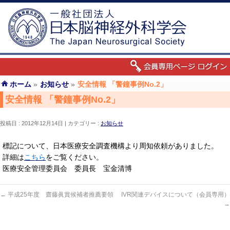
ホーム
»
お知らせ
»
安全情報 「警鐘事例No.2」
安全情報 「警鐘事例No.2」
投稿日 : 2012年12月14日
カテゴリー :
お知らせ
標記について、日本医療安全調査機構より周知依頼がありました。
詳細は
こちら
をご覧ください。
医療安全管理委員会 委員長 宝金清博
←
平成25年度 齋藤眞賞候補者推薦要領
IVR関連デバイスについて（会員専用）
→