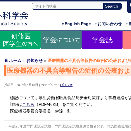
»
English Page
»
お問い合わせ
»
ホーム
»
お知らせ
»
医療機器の不具合等報告の症例の公表および
医療機器の不具合等報告の症例の公表お
投稿日 : 2013年8月15日
カテゴリー :
お知らせ
標記について，厚生労働省医薬食品局安全対策課より事務連絡が
詳細は
こちら
（PDF/46KB）をご覧ください。
医療機器委員会委員長 伊達 勲
←
平成25年度専門医認定試験 専門医認定試験最終合格者発表
救急医療現場